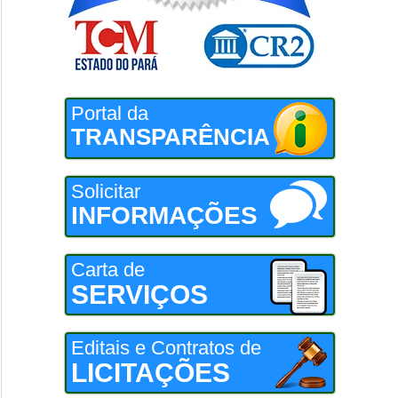
Portal da
TRANSPARÊNCIA
Solicitar
INFORMAÇÕES
Carta de
SERVIÇOS
Editais e Contratos de
LICITAÇÕES