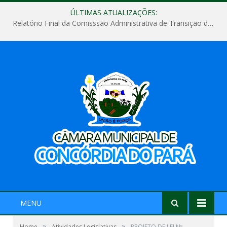
ÚLTIMAS ATUALIZAÇÕES:
Relatório Final da Comisssão Administrativa de Transição de Mandato do Poder Legislativo do Município de Concórdia do Pará
MENU
»
»
Home
Atividades Legislativas
PROJETO DE LEI Nº