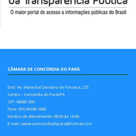
CÂMARA DE CONCÓRDIA DO PARÁ
End.: Av. Marechal Deodoro da Fonseca, 225
Centro – Concórdia do Pará/PA
CEP: 68685-000
Fone: (91) 99390-1680
Horário de atendimento: 08:00 às 14:00
E-mail: camaraconcordiadopara@hotmail.com