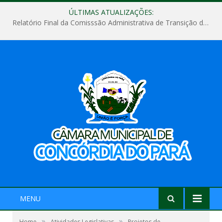
ÚLTIMAS ATUALIZAÇÕES:
Relatório Final da Comisssão Administrativa de Transição de Mandato do Poder Legislativo do Município de Concórdia do Pará
MENU
»
»
Home
Atividades Legislativas
Projetos de