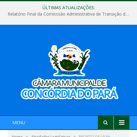
ÚLTIMAS ATUALIZAÇÕES:
Relatório Final da Comisssão Administrativa de Transição de Mandato do Poder Legislativo do Município de Concórdia do Pará
MENU
»
»
Home
Atividades Legislativas
PROJETO DE LEI Nº