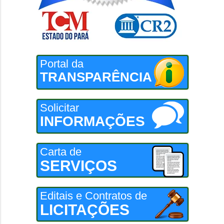
Portal da
TRANSPARÊNCIA
Solicitar
INFORMAÇÕES
Carta de
SERVIÇOS
Editais e Contratos de
LICITAÇÕES