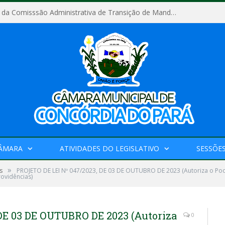
Relatório Final da Comisssão Administrativa de Transição de Mandato do Poder Legislativo do Município de Concórdia do Pará
CÂMARA
ATIVIDADES DO LEGISLATIVO
SESSÕE
»
s
PROJETO DE LEI Nº 047/2023, DE 03 DE OUTUBRO DE 2023 (Autoriza o Pode
rovidências)
DE 03 DE OUTUBRO DE 2023 (Autoriza
0