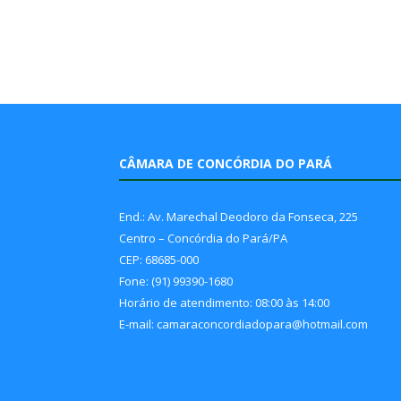
CÂMARA DE CONCÓRDIA DO PARÁ
End.: Av. Marechal Deodoro da Fonseca, 225
Centro – Concórdia do Pará/PA
CEP: 68685-000
Fone: (91) 99390-1680
Horário de atendimento: 08:00 às 14:00
E-mail: camaraconcordiadopara@hotmail.com