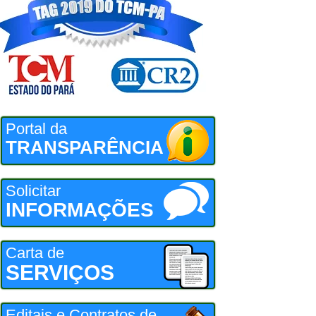
Portal da
TRANSPARÊNCIA
Solicitar
INFORMAÇÕES
Carta de
SERVIÇOS
Editais e Contratos de