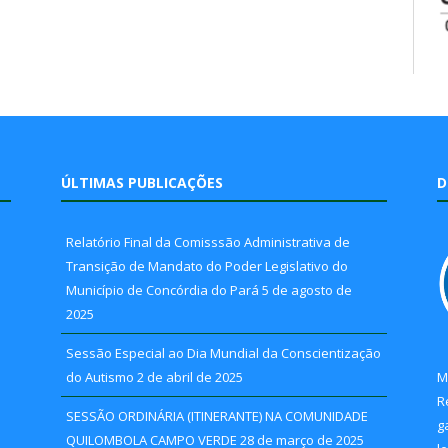
ÚLTIMAS PUBLICAÇÕES
D
Relatório Final da Comisssão Administrativa de
Transição de Mandato do Poder Legislativo do
Município de Concórdia do Pará
5 de agosto de
2025
Sessão Especial ao Dia Mundial da Conscientização
do Autismo
2 de abril de 2025
M
R
SESSÃO ORDINÁRIA (ITINERANTE) NA COMUNIDADE
g
QUILOMBOLA CAMPO VERDE
28 de março de 2025