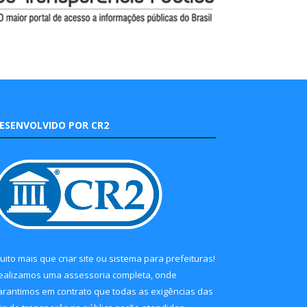
ESENVOLVIDO POR CR2
uito mais que
criar site
ou
sistema para prefeituras
!
ealizamos uma
assessoria
completa, onde
arantimos em contrato que todas as exigências das