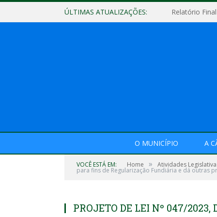
ÚLTIMAS ATUALIZAÇÕES:
O MUNICÍPIO
A 
»
VOCÊ ESTÁ EM:
Home
Atividades Legislativa
para fins de Regularização Fundiária e dá outras p
PROJETO DE LEI Nº 047/2023, 