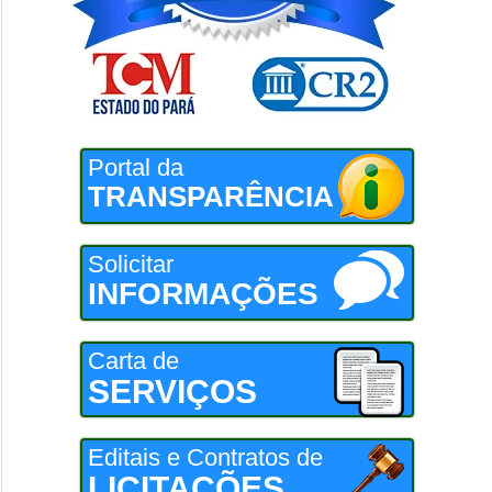
Portal da
TRANSPARÊNCIA
Solicitar
INFORMAÇÕES
Carta de
SERVIÇOS
Editais e Contratos de
LICITAÇÕES