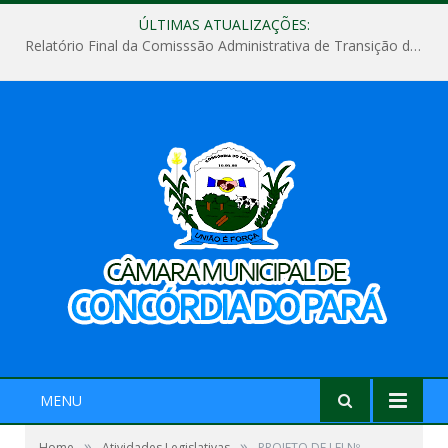
ÚLTIMAS ATUALIZAÇÕES:
Relatório Final da Comisssão Administrativa de Transição de Mandato do Poder Legislativo do Município de Concórdia do Pará
MENU
»
»
Home
Atividades Legislativas
PROJETO DE LEI Nº