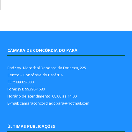
CÂMARA DE CONCÓRDIA DO PARÁ
End.: Av. Marechal Deodoro da Fonseca, 225
Centro – Concórdia do Pará/PA
CEP: 68685-000
Fone: (91) 99390-1680
Horário de atendimento: 08:00 às 14:00
E-mail: camaraconcordiadopara@hotmail.com
ÚLTIMAS PUBLICAÇÕES