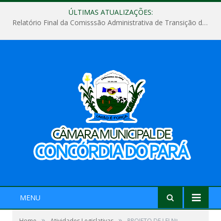
ÚLTIMAS ATUALIZAÇÕES:
Relatório Final da Comisssão Administrativa de Transição de Mandato do Poder Legislativo do Município de Concórdia do Pará
MENU
»
»
Home
Atividades Legislativas
PROJETO DE LEI Nº