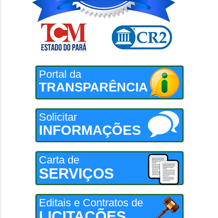
Portal da
TRANSPARÊNCIA
Solicitar
INFORMAÇÕES
Carta de
SERVIÇOS
Editais e Contratos de
LICITAÇÕES