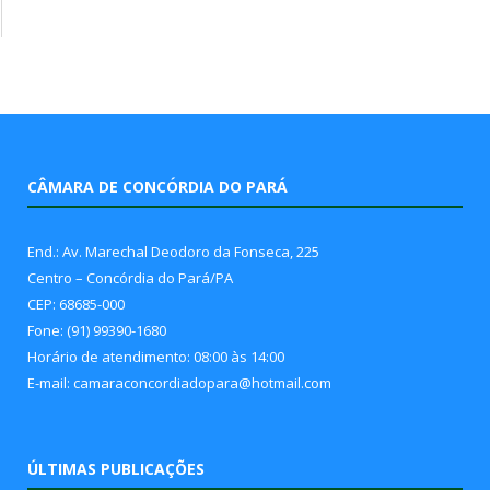
CÂMARA DE CONCÓRDIA DO PARÁ
End.: Av. Marechal Deodoro da Fonseca, 225
Centro – Concórdia do Pará/PA
CEP: 68685-000
Fone: (91) 99390-1680
Horário de atendimento: 08:00 às 14:00
E-mail: camaraconcordiadopara@hotmail.com
ÚLTIMAS PUBLICAÇÕES