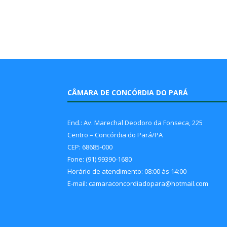
CÂMARA DE CONCÓRDIA DO PARÁ
End.: Av. Marechal Deodoro da Fonseca, 225
Centro – Concórdia do Pará/PA
CEP: 68685-000
Fone: (91) 99390-1680
Horário de atendimento: 08:00 às 14:00
E-mail: camaraconcordiadopara@hotmail.com