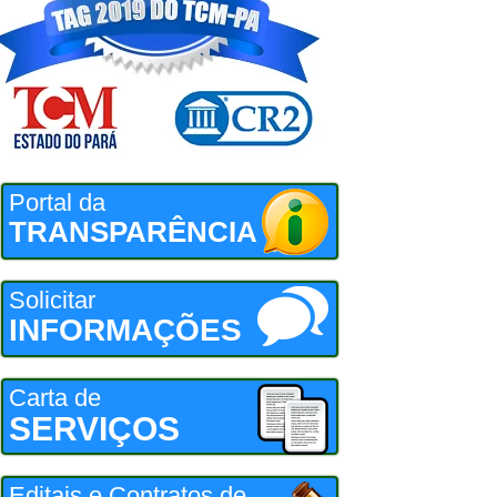
Portal da
TRANSPARÊNCIA
Solicitar
INFORMAÇÕES
Carta de
SERVIÇOS
Editais e Contratos de