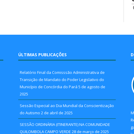
ÚLTIMAS PUBLICAÇÕES
D
Relatório Final da Comisssão Administrativa de
Transição de Mandato do Poder Legislativo do
Município de Concórdia do Pará
5 de agosto de
2025
Sessão Especial ao Dia Mundial da Conscientização
do Autismo
2 de abril de 2025
M
R
SESSÃO ORDINÁRIA (ITINERANTE) NA COMUNIDADE
g
QUILOMBOLA CAMPO VERDE
28 de março de 2025