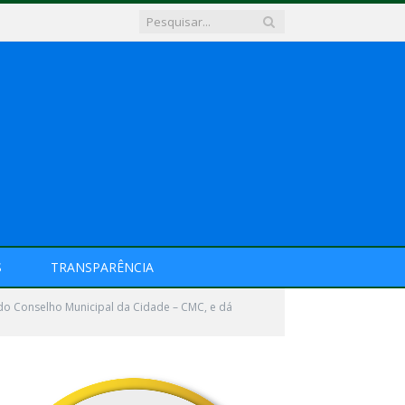
S
TRANSPARÊNCIA
 do Conselho Municipal da Cidade – CMC, e dá