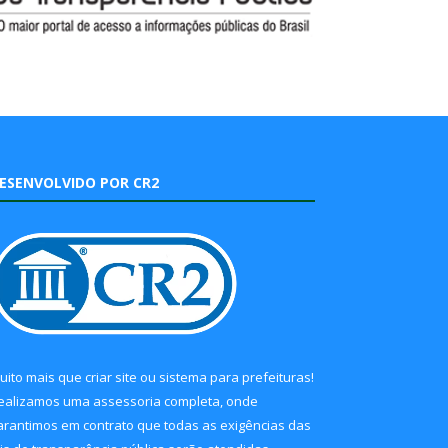
ESENVOLVIDO POR CR2
uito mais que
criar site
ou
sistema para prefeituras
!
ealizamos uma
assessoria
completa, onde
arantimos em contrato que todas as exigências das