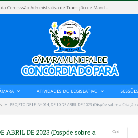
Relatório Final da Comisssão Administrativa de Transição de Mandato do Poder Legislativo do Município de Concórdia do Pará
CÂMARA
ATIVIDADES DO LEGISLATIVO
SESSÕE
»
s
PROJETO DE LEI Nº 014, DE 10 DE ABRIL DE 2023 (Dispõe sobre a Criação
DE ABRIL DE 2023 (Dispõe sobre a
0