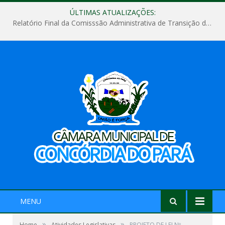
ÚLTIMAS ATUALIZAÇÕES:
Relatório Final da Comisssão Administrativa de Transição de Mandato do Poder Legislativo do Município de Concórdia do Pará
MENU
»
»
Home
Atividades Legislativas
PROJETO DE LEI Nº