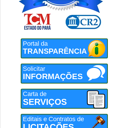
Portal da
TRANSPARÊNCIA
Solicitar
INFORMAÇÕES
Carta de
SERVIÇOS
Editais e Contratos de
LICITAÇÕES