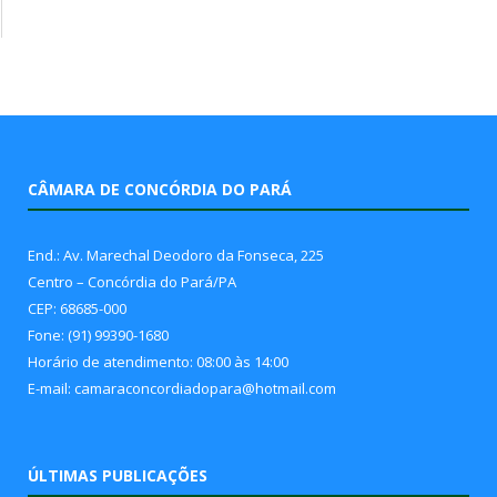
CÂMARA DE CONCÓRDIA DO PARÁ
End.: Av. Marechal Deodoro da Fonseca, 225
Centro – Concórdia do Pará/PA
CEP: 68685-000
Fone: (91) 99390-1680
Horário de atendimento: 08:00 às 14:00
E-mail: camaraconcordiadopara@hotmail.com
ÚLTIMAS PUBLICAÇÕES