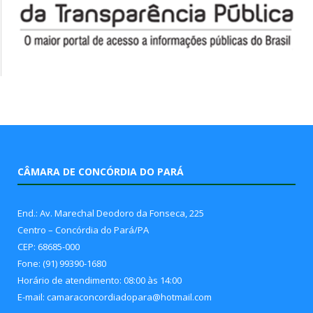
CÂMARA DE CONCÓRDIA DO PARÁ
End.: Av. Marechal Deodoro da Fonseca, 225
Centro – Concórdia do Pará/PA
CEP: 68685-000
Fone: (91) 99390-1680
Horário de atendimento: 08:00 às 14:00
E-mail: camaraconcordiadopara@hotmail.com