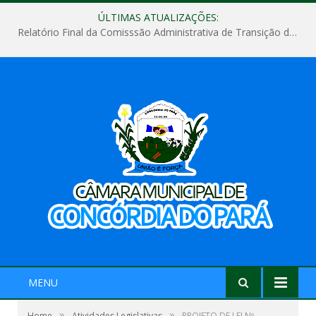
ÚLTIMAS ATUALIZAÇÕES:
Relatório Final da Comisssão Administrativa de Transição de Mandato do Poder Legislativo do Município de Concórdia do Pará
MENU
»
»
Home
Atividades Legislativas
PROJETO DE LEI Nº