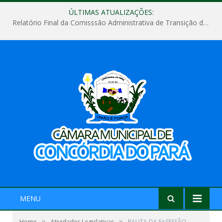
ÚLTIMAS ATUALIZAÇÕES:
Relatório Final da Comisssão Administrativa de Transição de Mandato do Poder Legislativo do Município de Concórdia do Pará
MENU
»
»
Home
Atividades Legislativas
PAUTA DA 5ª SESSÃO