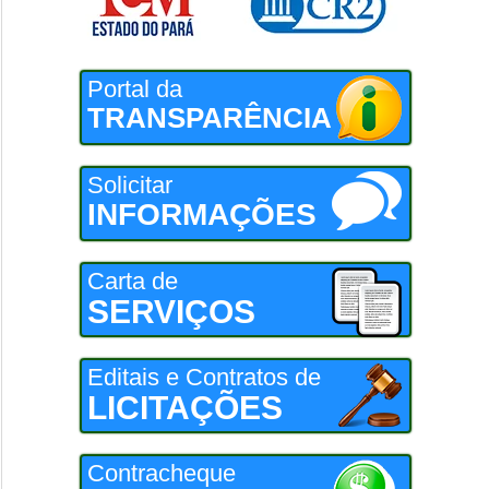
Portal da
TRANSPARÊNCIA
Solicitar
INFORMAÇÕES
Carta de
SERVIÇOS
Editais e Contratos de
LICITAÇÕES
Contracheque