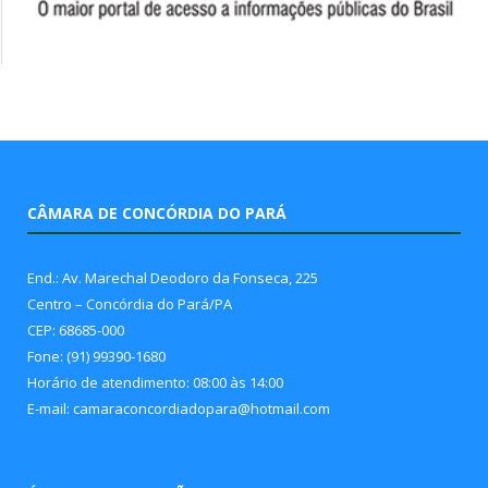
CÂMARA DE CONCÓRDIA DO PARÁ
End.: Av. Marechal Deodoro da Fonseca, 225
Centro – Concórdia do Pará/PA
CEP: 68685-000
Fone: (91) 99390-1680
Horário de atendimento: 08:00 às 14:00
E-mail: camaraconcordiadopara@hotmail.com