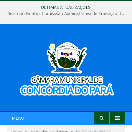
ÚLTIMAS ATUALIZAÇÕES:
Relatório Final da Comisssão Administrativa de Transição de Mandato do Poder Legislativo do Município de Concórdia do Pará
MENU
»
»
Home
Atividades Legislativas
PAUTA DA 5ª SESSÃO