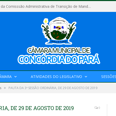
Relatório Final da Comisssão Administrativa de Transição de Mandato do Poder Legislativo do Município de Concórdia do Pará
CÂMARA
ATIVIDADES DO LEGISLATIVO
SESSÕE
»
s
PAUTA DA 3ª SESSÃO ORDINÁRIA, DE 29 DE AGOSTO DE 2019
A, DE 29 DE AGOSTO DE 2019
0