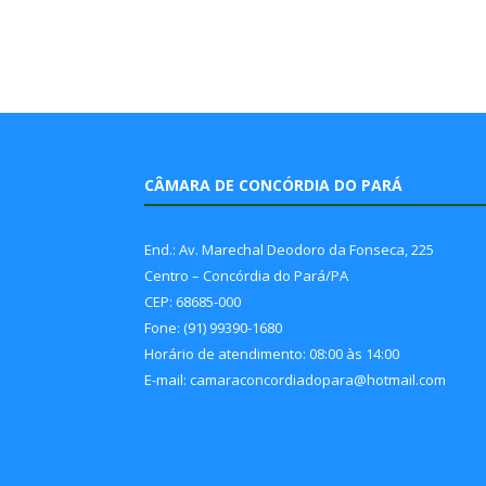
CÂMARA DE CONCÓRDIA DO PARÁ
End.: Av. Marechal Deodoro da Fonseca, 225
Centro – Concórdia do Pará/PA
CEP: 68685-000
Fone: (91) 99390-1680
Horário de atendimento: 08:00 às 14:00
E-mail: camaraconcordiadopara@hotmail.com