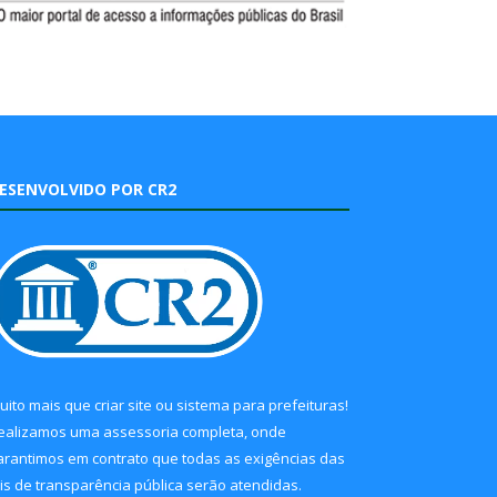
ESENVOLVIDO POR CR2
uito mais que
criar site
ou
sistema para prefeituras
!
ealizamos uma
assessoria
completa, onde
arantimos em contrato que todas as exigências das
eis de transparência pública
serão atendidas.