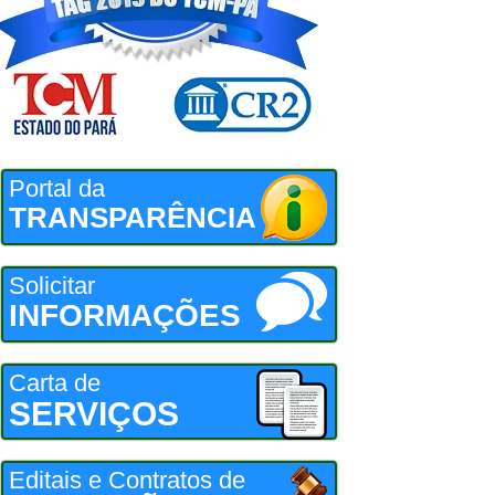
Portal da
TRANSPARÊNCIA
Solicitar
INFORMAÇÕES
Carta de
SERVIÇOS
Editais e Contratos de