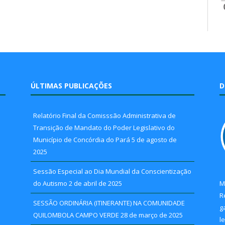
ÚLTIMAS PUBLICAÇÕES
D
Relatório Final da Comisssão Administrativa de
Transição de Mandato do Poder Legislativo do
Município de Concórdia do Pará
5 de agosto de
2025
Sessão Especial ao Dia Mundial da Conscientização
do Autismo
2 de abril de 2025
M
R
SESSÃO ORDINÁRIA (ITINERANTE) NA COMUNIDADE
g
QUILOMBOLA CAMPO VERDE
28 de março de 2025
l