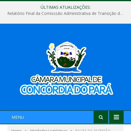
ÚLTIMAS ATUALIZAÇÕES:
Relatório Final da Comisssão Administrativa de Transição de Mandato do Poder Legislativo do Município de Concórdia do Pará
MENU
»
»
Home
Atividades Legislativas
PAUTA DA 3° SESSÃO