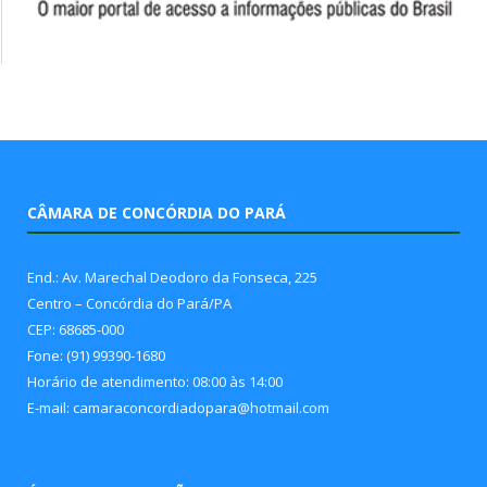
CÂMARA DE CONCÓRDIA DO PARÁ
End.: Av. Marechal Deodoro da Fonseca, 225
Centro – Concórdia do Pará/PA
CEP: 68685-000
Fone: (91) 99390-1680
Horário de atendimento: 08:00 às 14:00
E-mail: camaraconcordiadopara@hotmail.com