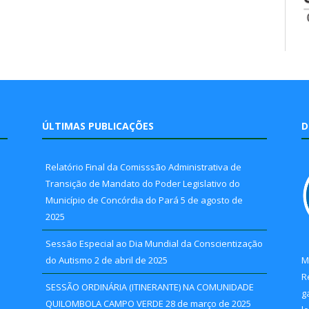
ÚLTIMAS PUBLICAÇÕES
D
Relatório Final da Comisssão Administrativa de
Transição de Mandato do Poder Legislativo do
Município de Concórdia do Pará
5 de agosto de
2025
Sessão Especial ao Dia Mundial da Conscientização
do Autismo
2 de abril de 2025
M
R
SESSÃO ORDINÁRIA (ITINERANTE) NA COMUNIDADE
g
QUILOMBOLA CAMPO VERDE
28 de março de 2025