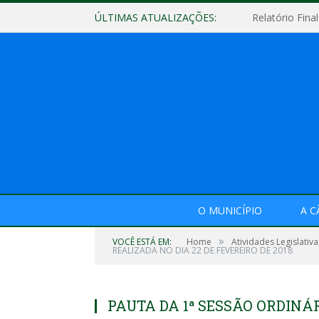
ÚLTIMAS ATUALIZAÇÕES:
O MUNICÍPIO
A 
»
VOCÊ ESTÁ EM:
Home
Atividades Legislativa
REALIZADA NO DIA 22 DE FEVEREIRO DE 2018
PAUTA DA 1ª SESSÃO ORDINÁR