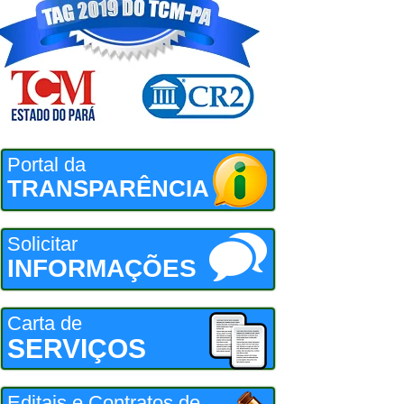
Portal da
TRANSPARÊNCIA
Solicitar
INFORMAÇÕES
Carta de
SERVIÇOS
Editais e Contratos de