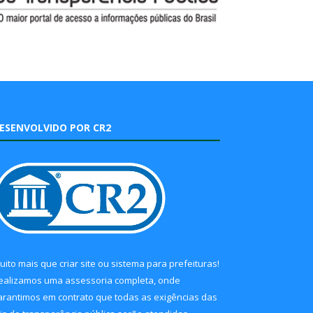
ESENVOLVIDO POR CR2
uito mais que
criar site
ou
sistema para prefeituras
!
ealizamos uma
assessoria
completa, onde
arantimos em contrato que todas as exigências das