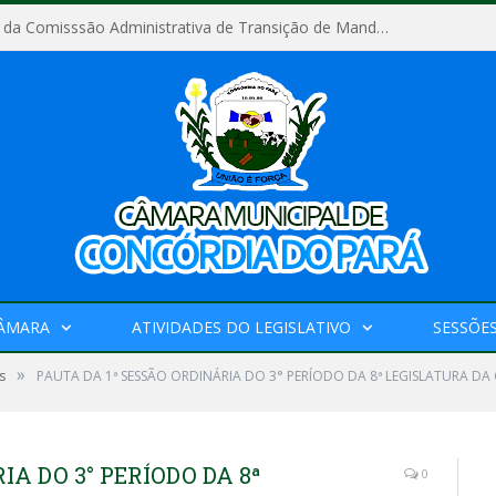
Relatório Final da Comisssão Administrativa de Transição de Mandato do Poder Legislativo do Município de Concórdia do Pará
CÂMARA
ATIVIDADES DO LEGISLATIVO
SESSÕE
»
s
PAUTA DA 1ª SESSÃO ORDINÁRIA DO 3° PERÍODO DA 8ª LEGISLATURA D
IA DO 3° PERÍODO DA 8ª
0