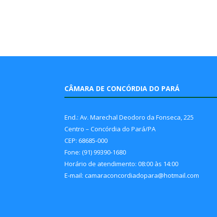
CÂMARA DE CONCÓRDIA DO PARÁ
End.: Av. Marechal Deodoro da Fonseca, 225
Centro – Concórdia do Pará/PA
CEP: 68685-000
Fone: (91) 99390-1680
Horário de atendimento: 08:00 às 14:00
E-mail: camaraconcordiadopara@hotmail.com