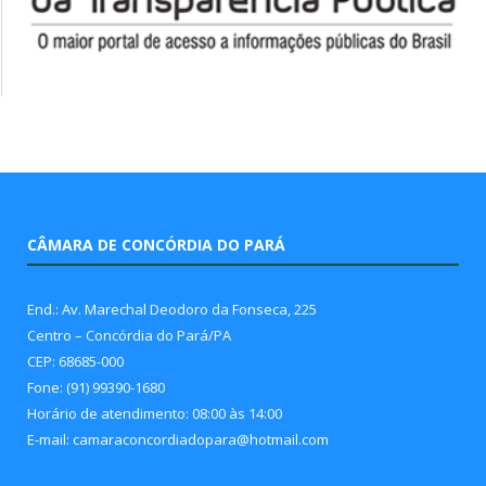
CÂMARA DE CONCÓRDIA DO PARÁ
End.: Av. Marechal Deodoro da Fonseca, 225
Centro – Concórdia do Pará/PA
CEP: 68685-000
Fone: (91) 99390-1680
Horário de atendimento: 08:00 às 14:00
E-mail: camaraconcordiadopara@hotmail.com