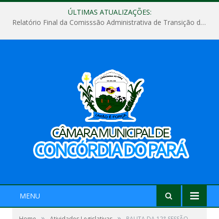
ÚLTIMAS ATUALIZAÇÕES:
Relatório Final da Comisssão Administrativa de Transição de Mandato do Poder Legislativo do Município de Concórdia do Pará
MENU
»
»
Home
Atividades Legislativas
PAUTA DA 12° SESSÃO