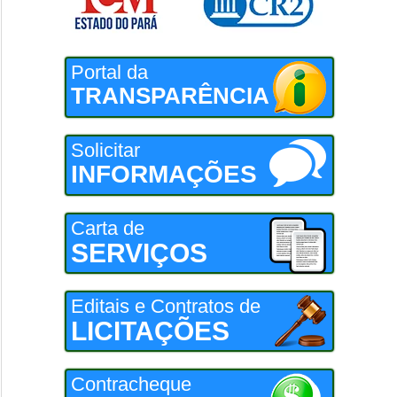
Portal da
TRANSPARÊNCIA
Solicitar
INFORMAÇÕES
Carta de
SERVIÇOS
Editais e Contratos de
LICITAÇÕES
Contracheque