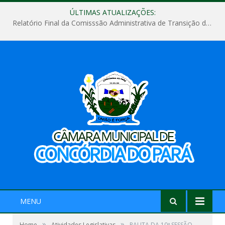
ÚLTIMAS ATUALIZAÇÕES:
Relatório Final da Comisssão Administrativa de Transição de Mandato do Poder Legislativo do Município de Concórdia do Pará
MENU
»
»
Home
Atividades Legislativas
PAUTA DA 10ª SESSÃO