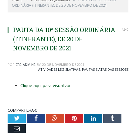
ORDINÁRIA (ITINERANTE), DE 20 DE NOVEMBRO DE 2021
PAUTA DA 10ª SESSÃO ORDINÁRIA
0
(ITINERANTE), DE 20 DE
NOVEMBRO DE 2021
POR
CR2-ADMIN2
EM
20 DE NOVEMBRO DE 2021
ATIVIDADES LEGISLATIVAS
,
PAUTAS E ATAS DAS SESSÕES
Clique aqui para visualizar
COMPARTILHAR:
Twitter
Facebook
Google+
Pinterest
LinkedIn
Tumblr
Email