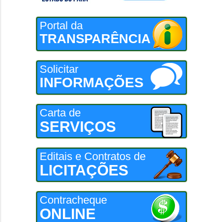
Portal da
TRANSPARÊNCIA
Solicitar
INFORMAÇÕES
Carta de
SERVIÇOS
Editais e Contratos de
LICITAÇÕES
Contracheque
ONLINE