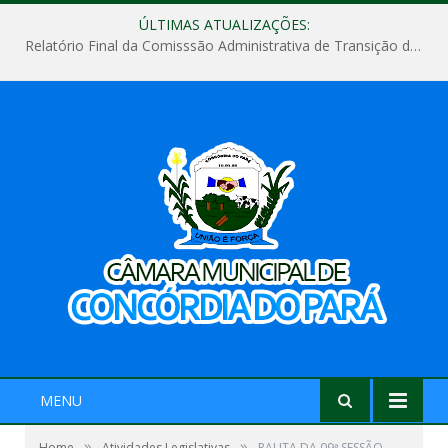
ÚLTIMAS ATUALIZAÇÕES:
Relatório Final da Comisssão Administrativa de Transição de Mandato do Poder Legislativo do Município de Concórdia do Pará
MENU
»
»
Home
Atividades Legislativas
PAUTA DA 09ª SESSÃO