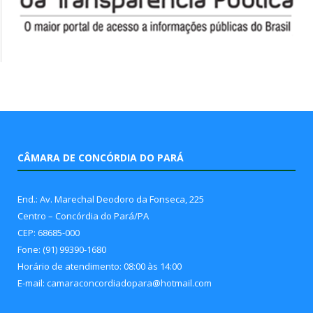
CÂMARA DE CONCÓRDIA DO PARÁ
End.: Av. Marechal Deodoro da Fonseca, 225
Centro – Concórdia do Pará/PA
CEP: 68685-000
Fone: (91) 99390-1680
Horário de atendimento: 08:00 às 14:00
E-mail: camaraconcordiadopara@hotmail.com