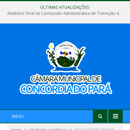
ÚLTIMAS ATUALIZAÇÕES:
Relatório Final da Comisssão Administrativa de Transição de Mandato do Poder Legislativo do Município de Concórdia do Pará
MENU
»
»
Home
Atividades Legislativas
ATA DA SESSÃO SOLENE