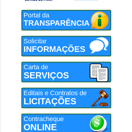
Portal da
TRANSPARÊNCIA
Solicitar
INFORMAÇÕES
Carta de
SERVIÇOS
Editais e Contratos de
LICITAÇÕES
Contracheque
ONLINE