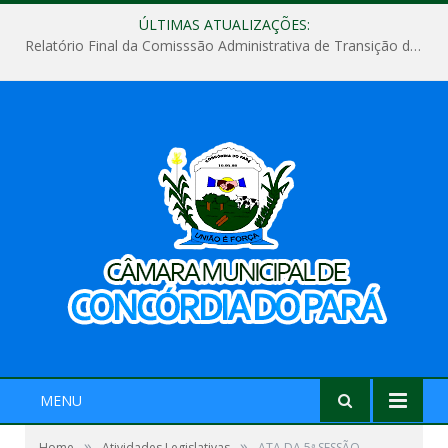
ÚLTIMAS ATUALIZAÇÕES:
Relatório Final da Comisssão Administrativa de Transição de Mandato do Poder Legislativo do Município de Concórdia do Pará
MENU
»
»
Home
Atividades Legislativas
ATA DA 5ª SESSÃO