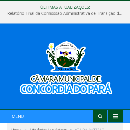
ÚLTIMAS ATUALIZAÇÕES:
Relatório Final da Comisssão Administrativa de Transição de Mandato do Poder Legislativo do Município de Concórdia do Pará
MENU
»
»
Home
Atividades Legislativas
ATA DA 4ª SESSÃO