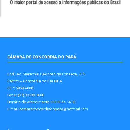
CÂMARA DE CONCÓRDIA DO PARÁ
End.: Av. Marechal Deodoro da Fonseca, 225
Centro – Concórdia do Pará/PA
CEP: 68685-000
Fone: (91) 99390-1680
Horário de atendimento: 08:00 às 14:00
E-mail: camaraconcordiadopara@hotmail.com