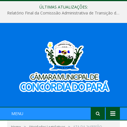
ÚLTIMAS ATUALIZAÇÕES:
Relatório Final da Comisssão Administrativa de Transição de Mandato do Poder Legislativo do Município de Concórdia do Pará
MENU
»
»
Home
Atividades Legislativas
ATA DA 2ª SESSÃO