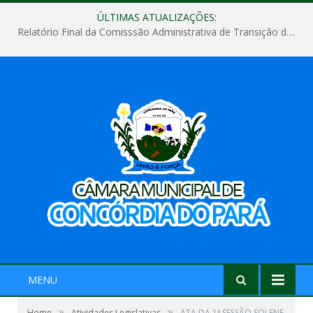
ÚLTIMAS ATUALIZAÇÕES:
Relatório Final da Comisssão Administrativa de Transição de Mandato do Poder Legislativo do Município de Concórdia do Pará
MENU
»
»
Home
Atividades Legislativas
ATA DA 1ª SESSÃO SOLENE,