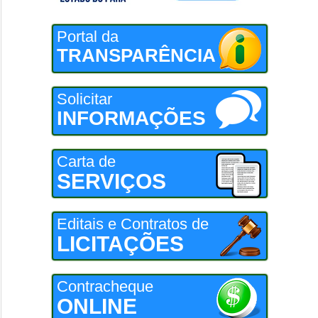
Portal da
TRANSPARÊNCIA
Solicitar
INFORMAÇÕES
Carta de
SERVIÇOS
Editais e Contratos de
LICITAÇÕES
Contracheque
ONLINE