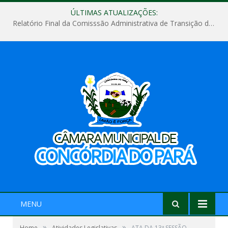
ÚLTIMAS ATUALIZAÇÕES:
Relatório Final da Comisssão Administrativa de Transição de Mandato do Poder Legislativo do Município de Concórdia do Pará
MENU
»
»
Home
Atividades Legislativas
ATA DA 13ª SESSÃO