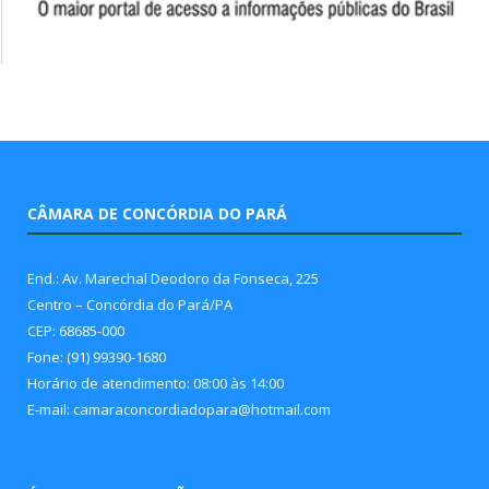
CÂMARA DE CONCÓRDIA DO PARÁ
End.: Av. Marechal Deodoro da Fonseca, 225
Centro – Concórdia do Pará/PA
CEP: 68685-000
Fone: (91) 99390-1680
Horário de atendimento: 08:00 às 14:00
E-mail: camaraconcordiadopara@hotmail.com