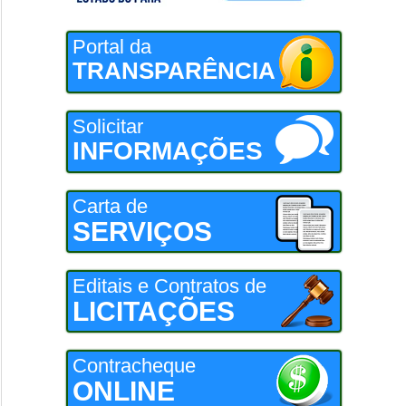
Portal da
TRANSPARÊNCIA
Solicitar
INFORMAÇÕES
Carta de
SERVIÇOS
Editais e Contratos de
LICITAÇÕES
Contracheque
ONLINE