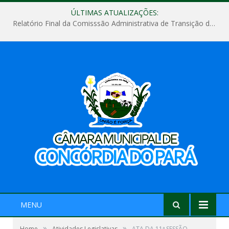
ÚLTIMAS ATUALIZAÇÕES:
Relatório Final da Comisssão Administrativa de Transição de Mandato do Poder Legislativo do Município de Concórdia do Pará
MENU
»
»
Home
Atividades Legislativas
ATA DA 11ª SESSÃO