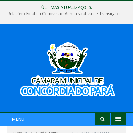
ÚLTIMAS ATUALIZAÇÕES:
Relatório Final da Comisssão Administrativa de Transição de Mandato do Poder Legislativo do Município de Concórdia do Pará
MENU
»
»
Home
Atividades Legislativas
ATA DA 10ª SESSÃO