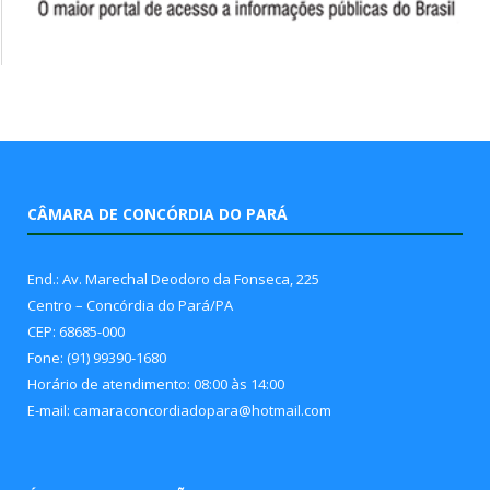
CÂMARA DE CONCÓRDIA DO PARÁ
End.: Av. Marechal Deodoro da Fonseca, 225
Centro – Concórdia do Pará/PA
CEP: 68685-000
Fone: (91) 99390-1680
Horário de atendimento: 08:00 às 14:00
E-mail: camaraconcordiadopara@hotmail.com