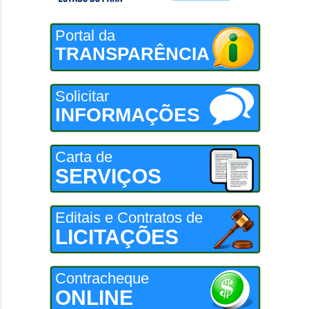
Portal da
TRANSPARÊNCIA
Solicitar
INFORMAÇÕES
Carta de
SERVIÇOS
Editais e Contratos de
LICITAÇÕES
Contracheque
ONLINE