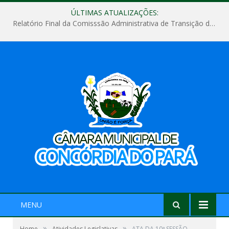
ÚLTIMAS ATUALIZAÇÕES:
Relatório Final da Comisssão Administrativa de Transição de Mandato do Poder Legislativo do Município de Concórdia do Pará
MENU
»
»
Home
Atividades Legislativas
ATA DA 10ª SESSÃO