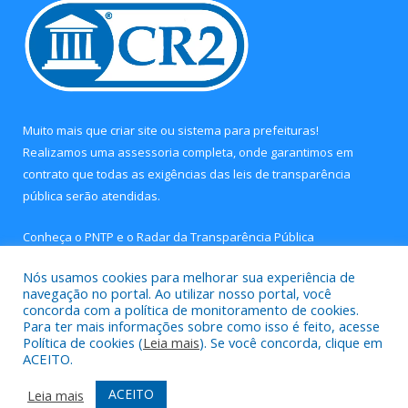
Muito mais que
criar site
ou
sistema para prefeituras
!
Realizamos uma
assessoria
completa, onde garantimos em
contrato que todas as exigências das
leis de transparência
pública
serão atendidas.
Conheça o
PNTP
e o
Radar da Transparência Pública
Nós usamos cookies para melhorar sua experiência de
navegação no portal. Ao utilizar nosso portal, você
concorda com a política de monitoramento de cookies.
Para ter mais informações sobre como isso é feito, acesse
Todos os direitos reservados a Câmara Municipal de Concórdia
Política de cookies (
Leia mais
). Se você concorda, clique em
do Pará.
ACEITO.
Mapa do Site
Acessar Área Administrativa
ACEITO
Leia mais