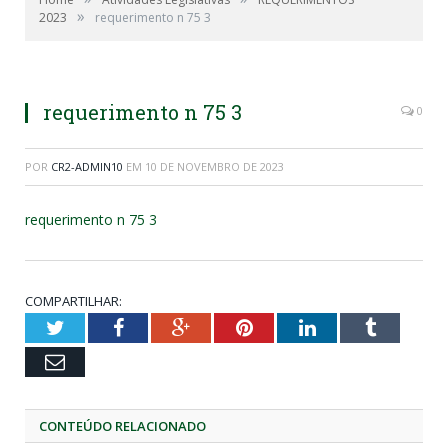
»
2023
requerimento n 75 3
requerimento n 75 3
0
POR
CR2-ADMIN10
EM
10 DE NOVEMBRO DE 2023
requerimento n 75 3
COMPARTILHAR:
Twitter
Facebook
Google+
Pinterest
LinkedIn
Tumblr
Email
CONTEÚDO RELACIONADO