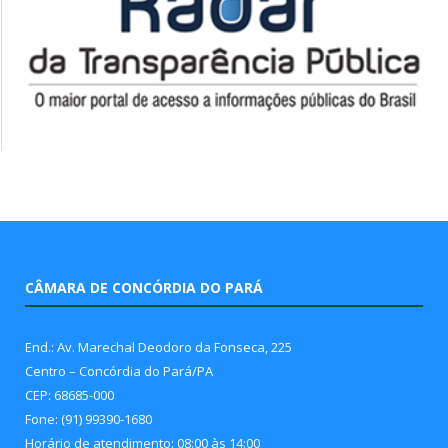
CÂMARA DE CONCÓRDIA DO PARÁ
End.: Av. Marechal Deodoro da Fonseca, 225
Centro – Concórdia do Pará/PA
CEP: 68685-000
Fone: (91) 99390-1680
Horário de atendimento: 08:00 às 14:00