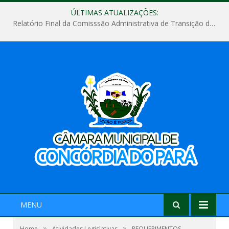
ÚLTIMAS ATUALIZAÇÕES:
Relatório Final da Comisssão Administrativa de Transição de Mandato do Poder Legislativo do Município de Concórdia do Pará
MENU
»
»
Home
Atividades Legislativas
REQUERIMENTOS