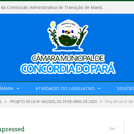
Relatório Final da Comisssão Administrativa de Transição de Mandato do Poder Legislativo do Município de Concórdia do Pará
CÂMARA
ATIVIDADES DO LEGISLATIVO
SESSÕE
»
»
s
PROJETO DE LEI Nº 06/2020, DE 29 DE ABRIL DE 2020
Proj de Lei nº 
ompressed
0