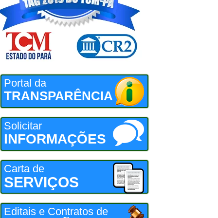
Portal da
TRANSPARÊNCIA
Solicitar
INFORMAÇÕES
Carta de
SERVIÇOS
Editais e Contratos de