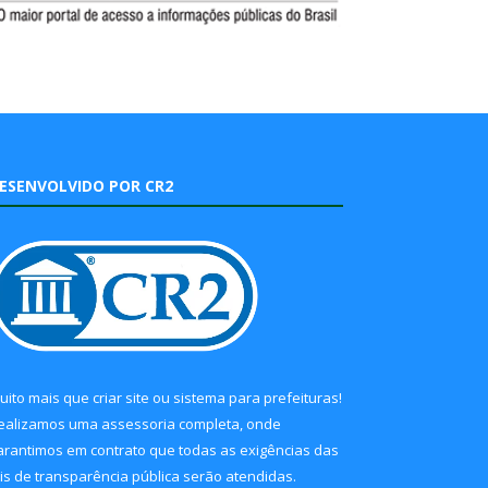
ESENVOLVIDO POR CR2
uito mais que
criar site
ou
sistema para prefeituras
!
ealizamos uma
assessoria
completa, onde
arantimos em contrato que todas as exigências das
eis de transparência pública
serão atendidas.