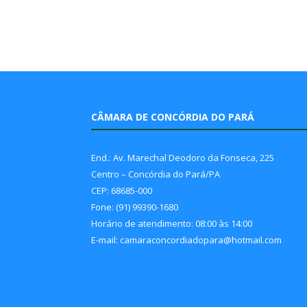
CÂMARA DE CONCÓRDIA DO PARÁ
End.: Av. Marechal Deodoro da Fonseca, 225
Centro – Concórdia do Pará/PA
CEP: 68685-000
Fone: (91) 99390-1680
Horário de atendimento: 08:00 às 14:00
E-mail: camaraconcordiadopara@hotmail.com