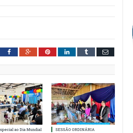
tter
Facebook
Google+
Pinterest
LinkedIn
Tumblr
Email
special ao Dia Mundial
SESSÃO ORDINÁRIA