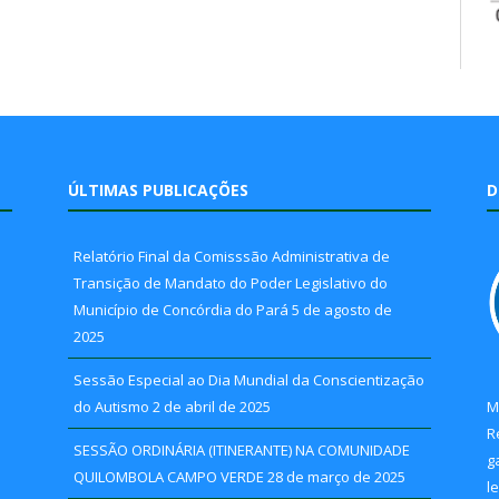
ÚLTIMAS PUBLICAÇÕES
D
Relatório Final da Comisssão Administrativa de
Transição de Mandato do Poder Legislativo do
Município de Concórdia do Pará
5 de agosto de
2025
Sessão Especial ao Dia Mundial da Conscientização
do Autismo
2 de abril de 2025
M
R
SESSÃO ORDINÁRIA (ITINERANTE) NA COMUNIDADE
g
QUILOMBOLA CAMPO VERDE
28 de março de 2025
l