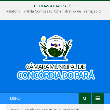
ÚLTIMAS ATUALIZAÇÕES:
Relatório Final da Comisssão Administrativa de Transição de Mandato do Poder Legislativo do Município de Concórdia do Pará
MENU
»
»
Home
Atividades Legislativas
Projetos de