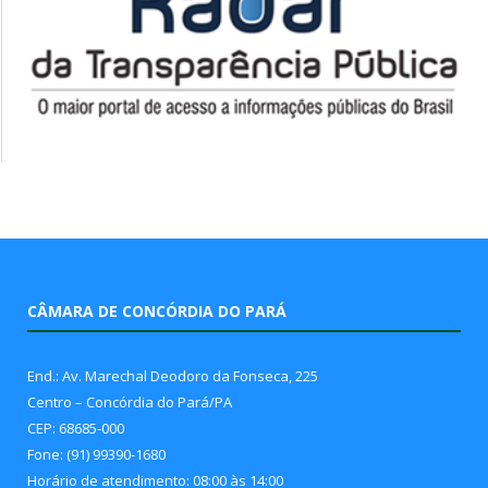
CÂMARA DE CONCÓRDIA DO PARÁ
End.: Av. Marechal Deodoro da Fonseca, 225
Centro – Concórdia do Pará/PA
CEP: 68685-000
Fone: (91) 99390-1680
Horário de atendimento: 08:00 às 14:00