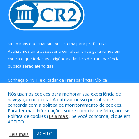
Muito mais que
criar site
ou
sistema para prefeituras
!
Realizamos uma
assessoria
completa, onde garantimos em
contrato que todas as exigências das
leis de transparência
pública
serão atendidas.
Conheça o
PNTP
e o
Radar da Transparência Pública
Nós usamos cookies para melhorar sua experiência de
navegação no portal. Ao utilizar nosso portal, você
concorda com a política de monitoramento de cookies.
Para ter mais informações sobre como isso é feito, acesse
Todos os direitos reservados a Câmara Municipal de Concórdia
Política de cookies (
Leia mais
). Se você concorda, clique em
do Pará.
ACEITO.
Mapa do Site
Acessar Área Administrativa
ACEITO
Leia mais
Acessar Webmail