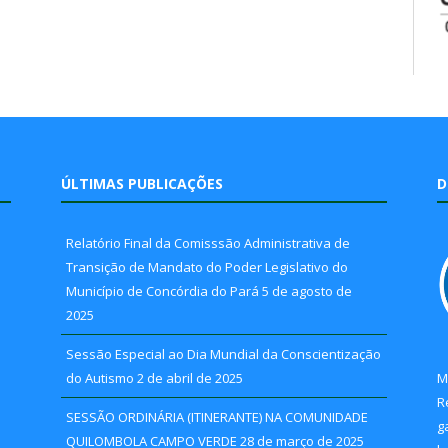
ÚLTIMAS PUBLICAÇÕES
D
Relatório Final da Comisssão Administrativa de
Transição de Mandato do Poder Legislativo do
Município de Concórdia do Pará
5 de agosto de
2025
Sessão Especial ao Dia Mundial da Conscientização
do Autismo
2 de abril de 2025
M
R
SESSÃO ORDINÁRIA (ITINERANTE) NA COMUNIDADE
g
QUILOMBOLA CAMPO VERDE
28 de março de 2025