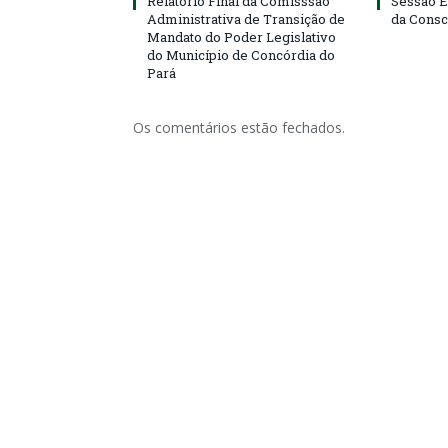
Relatório Final da Comisssão
Sessão E
Administrativa de Transição de
da Consc
Mandato do Poder Legislativo
do Município de Concórdia do
Pará
Os comentários estão fechados.