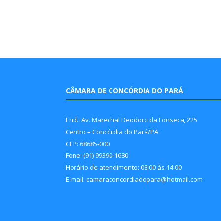
CÂMARA DE CONCÓRDIA DO PARÁ
End.: Av. Marechal Deodoro da Fonseca, 225
Centro – Concórdia do Pará/PA
CEP: 68685-000
Fone: (91) 99390-1680
Horário de atendimento: 08:00 às 14:00
E-mail: camaraconcordiadopara@hotmail.com