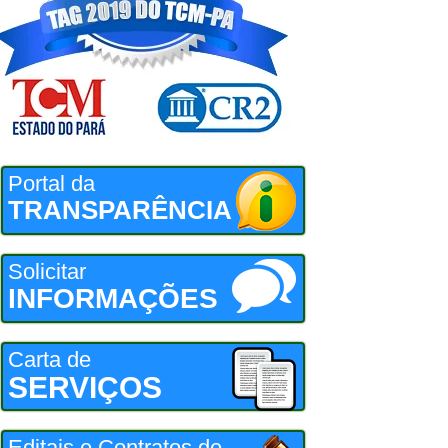
Portal da
TRANSPARÊNCIA
Solicitar
INFORMAÇÕES
Carta de
SERVIÇOS
Editais e Contratos de