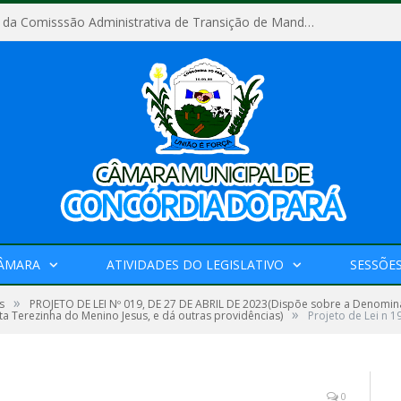
Relatório Final da Comisssão Administrativa de Transição de Mandato do Poder Legislativo do Município de Concórdia do Pará
CÂMARA
ATIVIDADES DO LEGISLATIVO
SESSÕE
»
s
PROJETO DE LEI Nº 019, DE 27 DE ABRIL DE 2023(Dispõe sobre a Denomin
»
a Terezinha do Menino Jesus, e dá outras providências)
Projeto de Lei n 1
0