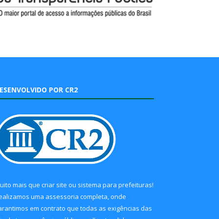
ESENVOLVIDO POR CR2
uito mais que
criar site
ou
sistema para prefeituras
!
ealizamos uma
assessoria
completa, onde
arantimos em contrato que todas as exigências das