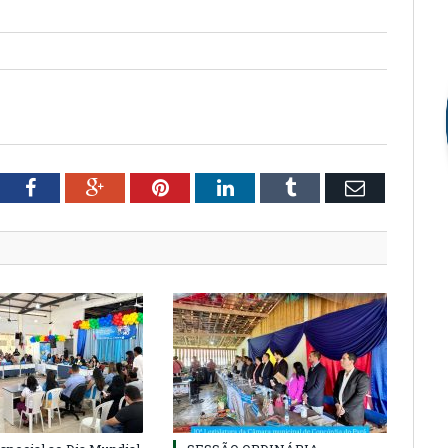
tter
Facebook
Google+
Pinterest
LinkedIn
Tumblr
Email