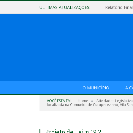
ÚLTIMAS ATUALIZAÇÕES:
O MUNICÍPIO
A 
»
VOCÊ ESTÁ EM:
Home
Atividades Legislativa
localizada na Comunidade Curuperezinho, Vila Sant
Projeto de Lei n 19 2