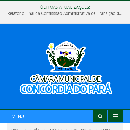
ÚLTIMAS ATUALIZAÇÕES:
Relatório Final da Comisssão Administrativa de Transição de Mandato do Poder Legislativo do Município de Concórdia do Pará
MENU
»
»
»
Home
Publicações Oficiais
Portarias
PORTARIAS