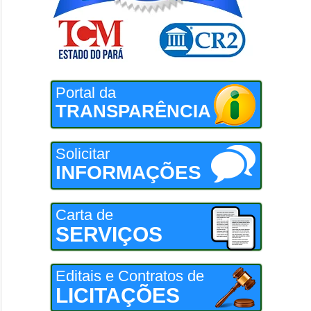
Portal da
TRANSPARÊNCIA
Solicitar
INFORMAÇÕES
Carta de
SERVIÇOS
Editais e Contratos de
LICITAÇÕES