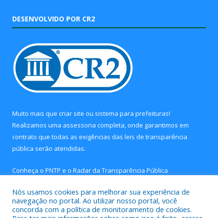
DESENVOLVIDO POR CR2
Muito mais que
criar site
ou
sistema para prefeituras
!
Realizamos uma
assessoria
completa, onde garantimos em
contrato que todas as exigências das
leis de transparência
pública
serão atendidas.
Conheça o
PNTP
e o
Radar da Transparência Pública
Nós usamos cookies para melhorar sua experiência de
navegação no portal. Ao utilizar nosso portal, você
concorda com a política de monitoramento de cookies.