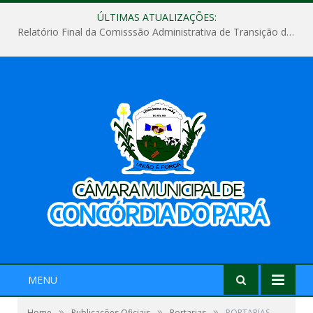
ÚLTIMAS ATUALIZAÇÕES:
Relatório Final da Comisssão Administrativa de Transição de Mandato do Poder Legislativo do Município de Concórdia do Pará
MENU
»
»
»
Home
Publicações Oficiais
Portarias
PORTARIAS