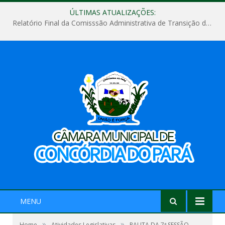
ÚLTIMAS ATUALIZAÇÕES:
Relatório Final da Comisssão Administrativa de Transição de Mandato do Poder Legislativo do Município de Concórdia do Pará
MENU
»
»
Home
Atividades Legislativas
PAUTA DA 7ª SESSÃO