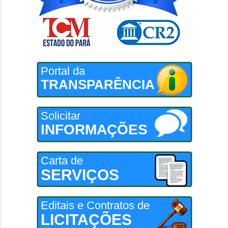
Portal da
TRANSPARÊNCIA
Solicitar
INFORMAÇÕES
Carta de
SERVIÇOS
Editais e Contratos de
LICITAÇÕES