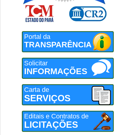
Portal da
TRANSPARÊNCIA
Solicitar
INFORMAÇÕES
Carta de
SERVIÇOS
Editais e Contratos de
LICITAÇÕES