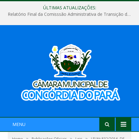
ÚLTIMAS ATUALIZAÇÕES:
Relatório Final da Comisssão Administrativa de Transição de Mandato do Poder Legislativo do Município de Concórdia do Pará
MENU
»
»
»
Home
Publicações Oficiais
Leis
LEI Nº 832/2016, DE