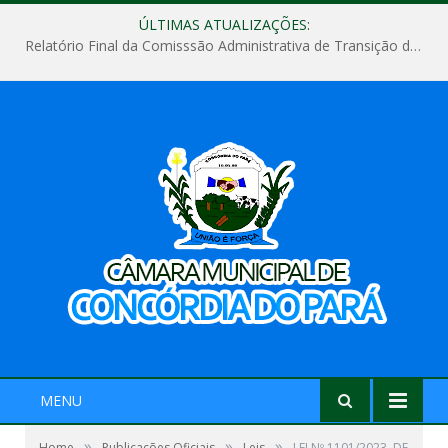
ÚLTIMAS ATUALIZAÇÕES:
Relatório Final da Comisssão Administrativa de Transição de Mandato do Poder Legislativo do Município de Concórdia do Pará
MENU
»
»
»
Home
Publicações Oficiais
Leis
LEI Nº 1101/2023, DE