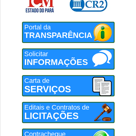
Portal da
TRANSPARÊNCIA
Solicitar
INFORMAÇÕES
Carta de
SERVIÇOS
Editais e Contratos de
LICITAÇÕES
Contracheque