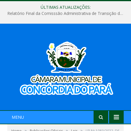
ÚLTIMAS ATUALIZAÇÕES:
Relatório Final da Comisssão Administrativa de Transição de Mandato do Poder Legislativo do Município de Concórdia do Pará
MENU
»
»
»
Home
Publicações Oficiais
Leis
LEI Nº 1083/2022, DE