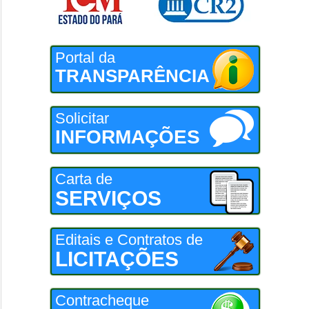
Portal da
TRANSPARÊNCIA
Solicitar
INFORMAÇÕES
Carta de
SERVIÇOS
Editais e Contratos de
LICITAÇÕES
Contracheque