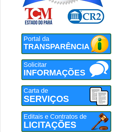
Portal da
TRANSPARÊNCIA
Solicitar
INFORMAÇÕES
Carta de
SERVIÇOS
Editais e Contratos de
LICITAÇÕES