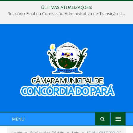
ÚLTIMAS ATUALIZAÇÕES:
Relatório Final da Comisssão Administrativa de Transição de Mandato do Poder Legislativo do Município de Concórdia do Pará
MENU
»
»
»
Home
Publicações Oficiais
Leis
LEI Nº 1056/2022, DE