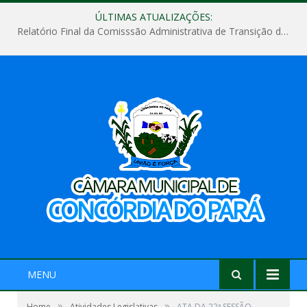
ÚLTIMAS ATUALIZAÇÕES:
Relatório Final da Comisssão Administrativa de Transição de Mandato do Poder Legislativo do Município de Concórdia do Pará
MENU
»
»
Home
Atividades Legislativas
ATA DA 22ª SESSÃO