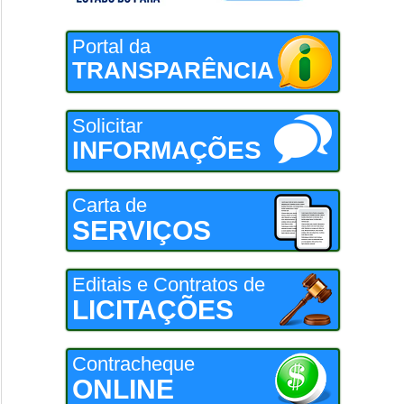
Portal da
TRANSPARÊNCIA
Solicitar
INFORMAÇÕES
Carta de
SERVIÇOS
Editais e Contratos de
LICITAÇÕES
Contracheque
ONLINE