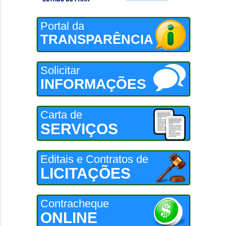
Portal da
TRANSPARÊNCIA
Solicitar
INFORMAÇÕES
Carta de
SERVIÇOS
Editais e Contratos de
LICITAÇÕES
Contracheque
ONLINE