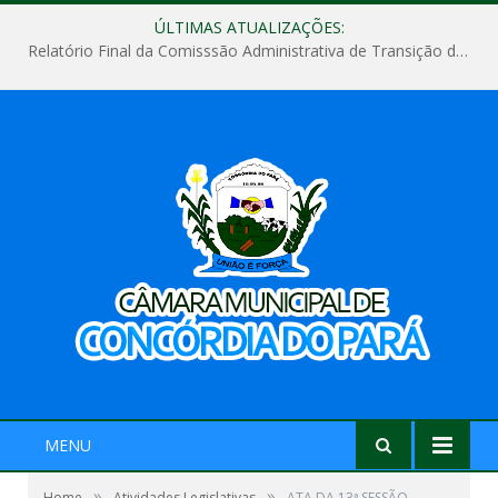
ÚLTIMAS ATUALIZAÇÕES:
Relatório Final da Comisssão Administrativa de Transição de Mandato do Poder Legislativo do Município de Concórdia do Pará
MENU
»
»
Home
Atividades Legislativas
ATA DA 13ª SESSÃO