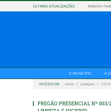
ÚLTIMAS ATUALIZAÇÕES:
O MUNICÍPIO
A 
»
»
VOCÊ ESTÁ EM:
Home
Licitações
PREGÃO
PREGÃO PRESENCIAL Nº 003/2
LIMPEZA E HIGIENE)