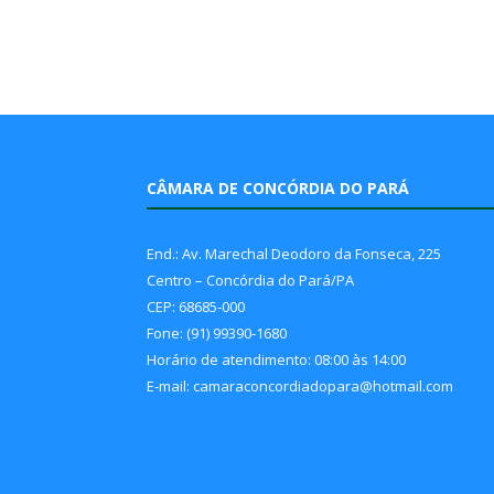
CÂMARA DE CONCÓRDIA DO PARÁ
End.: Av. Marechal Deodoro da Fonseca, 225
Centro – Concórdia do Pará/PA
CEP: 68685-000
Fone: (91) 99390-1680
Horário de atendimento: 08:00 às 14:00
E-mail: camaraconcordiadopara@hotmail.com