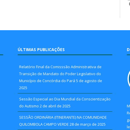
ÚLTIMAS PUBLICAÇÕES
D
Relatório Final da Comisssão Administrativa de
Transição de Mandato do Poder Legislativo do
Município de Concórdia do Pará
5 de agosto de
2025
Sessão Especial ao Dia Mundial da Conscientização
do Autismo
2 de abril de 2025
M
R
SESSÃO ORDINÁRIA (ITINERANTE) NA COMUNIDADE
g
QUILOMBOLA CAMPO VERDE
28 de março de 2025
l