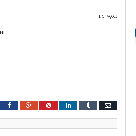
LICITAÇÕES
ENE
tter
Facebook
Google+
Pinterest
LinkedIn
Tumblr
Email