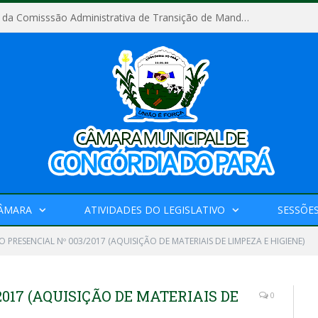
Relatório Final da Comisssão Administrativa de Transição de Mandato do Poder Legislativo do Município de Concórdia do Pará
CÂMARA
ATIVIDADES DO LEGISLATIVO
SESSÕE
 PRESENCIAL Nº 003/2017 (AQUISIÇÃO DE MATERIAIS DE LIMPEZA E HIGIENE)
017 (AQUISIÇÃO DE MATERIAIS DE
0