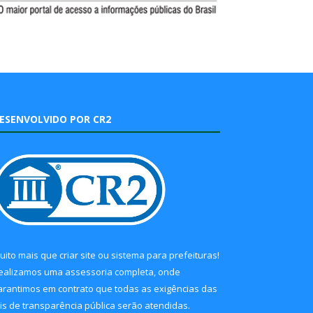
ESENVOLVIDO POR CR2
uito mais que
criar site
ou
sistema para prefeituras
!
ealizamos uma
assessoria
completa, onde
arantimos em contrato que todas as exigências das
eis de transparência pública
serão atendidas.