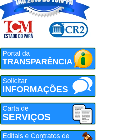
Portal da
TRANSPARÊNCIA
Solicitar
INFORMAÇÕES
Carta de
SERVIÇOS
Editais e Contratos de