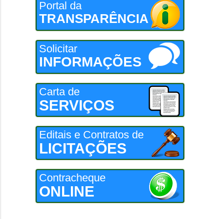
Portal da
TRANSPARÊNCIA
Solicitar
INFORMAÇÕES
Carta de
SERVIÇOS
Editais e Contratos de
LICITAÇÕES
Contracheque
ONLINE