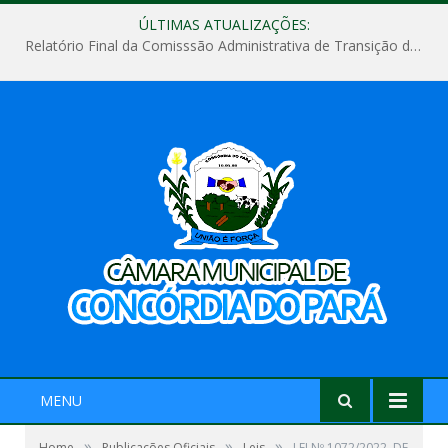
ÚLTIMAS ATUALIZAÇÕES:
Relatório Final da Comisssão Administrativa de Transição de Mandato do Poder Legislativo do Município de Concórdia do Pará
MENU
»
»
»
Home
Publicações Oficiais
Leis
LEI Nº 1072/2022, DE