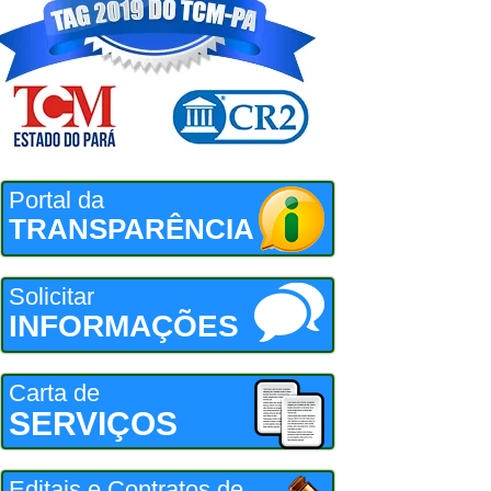
Portal da
TRANSPARÊNCIA
Solicitar
INFORMAÇÕES
Carta de
SERVIÇOS
Editais e Contratos de