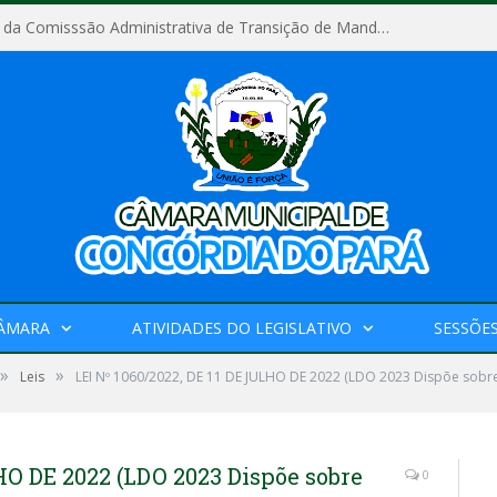
Relatório Final da Comisssão Administrativa de Transição de Mandato do Poder Legislativo do Município de Concórdia do Pará
CÂMARA
ATIVIDADES DO LEGISLATIVO
SESSÕE
»
»
Leis
LEI Nº 1060/2022, DE 11 DE JULHO DE 2022 (LDO 2023 Dispõe sobre 
LHO DE 2022 (LDO 2023 Dispõe sobre
0