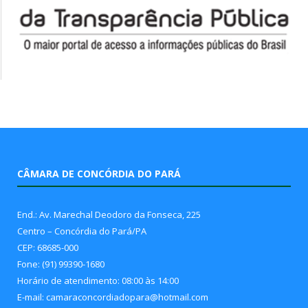
CÂMARA DE CONCÓRDIA DO PARÁ
End.: Av. Marechal Deodoro da Fonseca, 225
Centro – Concórdia do Pará/PA
CEP: 68685-000
Fone: (91) 99390-1680
Horário de atendimento: 08:00 às 14:00
E-mail: camaraconcordiadopara@hotmail.com