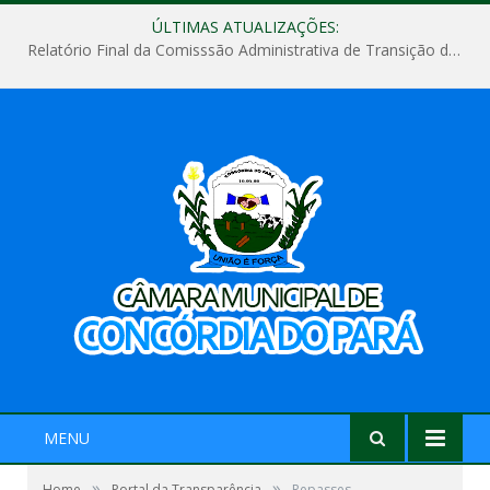
ÚLTIMAS ATUALIZAÇÕES:
Relatório Final da Comisssão Administrativa de Transição de Mandato do Poder Legislativo do Município de Concórdia do Pará
MENU
»
»
Home
Portal da Transparência
Repasses