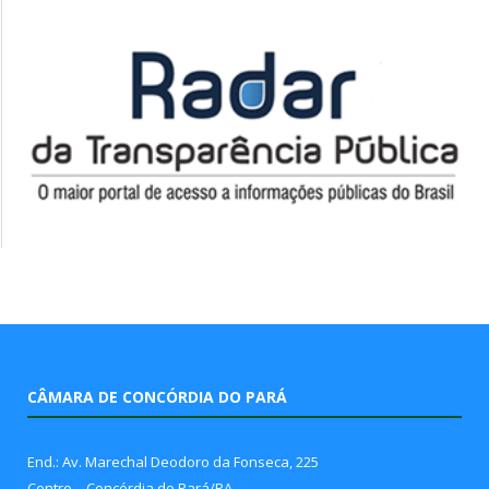
CÂMARA DE CONCÓRDIA DO PARÁ
End.: Av. Marechal Deodoro da Fonseca, 225
Centro – Concórdia do Pará/PA