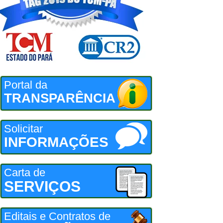
Portal da
TRANSPARÊNCIA
Solicitar
INFORMAÇÕES
Carta de
SERVIÇOS
Editais e Contratos de