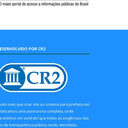
ESENVOLVIDO POR CR2
uito mais que
criar site
ou
sistema para prefeituras
!
ealizamos uma
assessoria
completa, onde
arantimos em contrato que todas as exigências das
eis de transparência pública
serão atendidas.