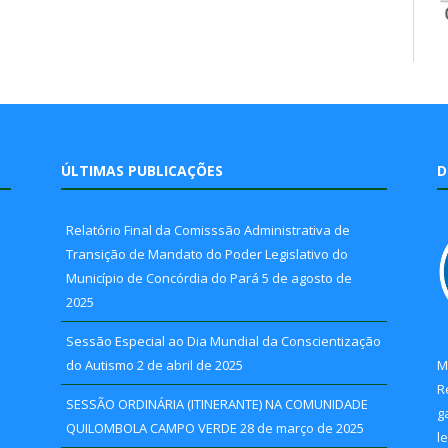
ÚLTIMAS PUBLICAÇÕES
D
Relatório Final da Comisssão Administrativa de
Transição de Mandato do Poder Legislativo do
Município de Concórdia do Pará
5 de agosto de
2025
Sessão Especial ao Dia Mundial da Conscientização
do Autismo
2 de abril de 2025
M
R
SESSÃO ORDINÁRIA (ITINERANTE) NA COMUNIDADE
g
QUILOMBOLA CAMPO VERDE
28 de março de 2025
l