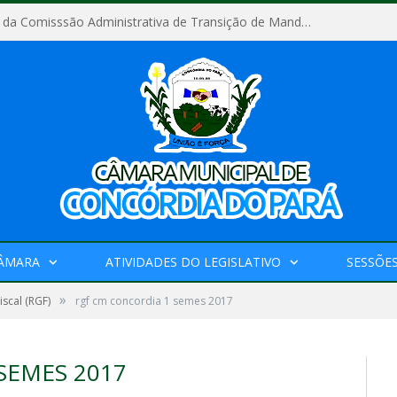
Relatório Final da Comisssão Administrativa de Transição de Mandato do Poder Legislativo do Município de Concórdia do Pará
CÂMARA
ATIVIDADES DO LEGISLATIVO
SESSÕE
»
iscal (RGF)
rgf cm concordia 1 semes 2017
SEMES 2017