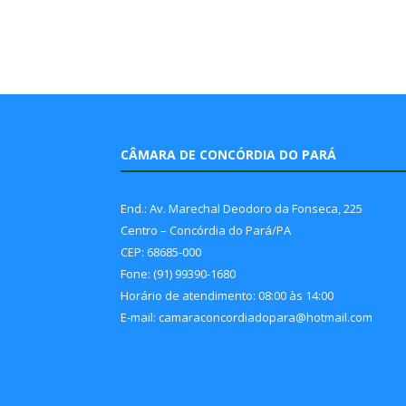
CÂMARA DE CONCÓRDIA DO PARÁ
End.: Av. Marechal Deodoro da Fonseca, 225
Centro – Concórdia do Pará/PA
CEP: 68685-000
Fone: (91) 99390-1680
Horário de atendimento: 08:00 às 14:00
E-mail: camaraconcordiadopara@hotmail.com