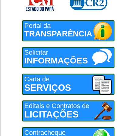
Portal da
TRANSPARÊNCIA
Solicitar
INFORMAÇÕES
Carta de
SERVIÇOS
Editais e Contratos de
LICITAÇÕES
Contracheque