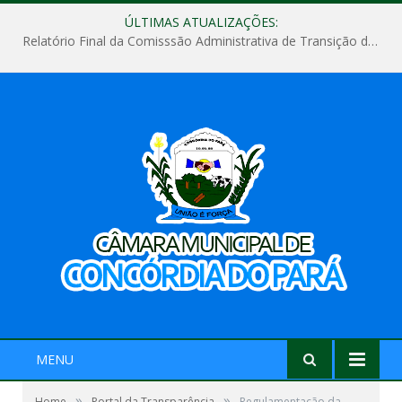
ÚLTIMAS ATUALIZAÇÕES:
Relatório Final da Comisssão Administrativa de Transição de Mandato do Poder Legislativo do Município de Concórdia do Pará
MENU
»
»
Home
Portal da Transparência
Regulamentação da