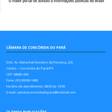
CÂMARA DE CONCÓRDIA DO PARÁ
End.: Av. Marechal Deodoro da Fonseca, 225
Centro – Concórdia do Pará/PA
CEP: 68685-000
Fone: (91) 99390-1680
Horário de atendimento: 08:00 às 14:00
E-mail: camaraconcordiadopara@hotmail.com
ÚLTIMAS PUBLICAÇÕES