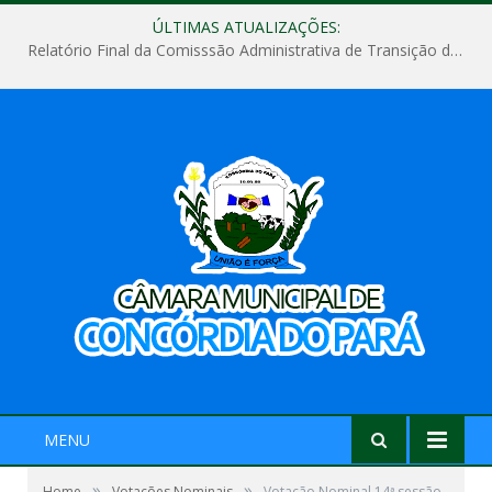
ÚLTIMAS ATUALIZAÇÕES:
Relatório Final da Comisssão Administrativa de Transição de Mandato do Poder Legislativo do Município de Concórdia do Pará
MENU
»
»
Home
Votações Nominais
Votação Nominal 14ª sessão