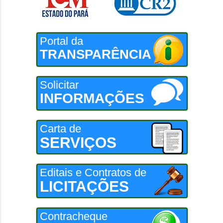
Portal da
TRANSPARÊNCIA
Solicitar
INFORMAÇÕES
Carta de
SERVIÇOS
Editais e Contratos de
LICITAÇÕES
Contracheque