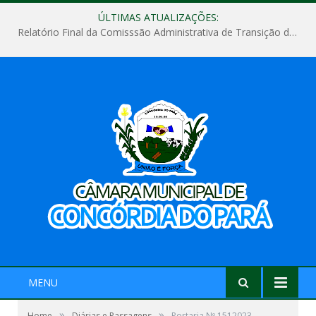
ÚLTIMAS ATUALIZAÇÕES:
Relatório Final da Comisssão Administrativa de Transição de Mandato do Poder Legislativo do Município de Concórdia do Pará
MENU
»
»
Home
Diárias e Passagens
Portaria Nº 1512023