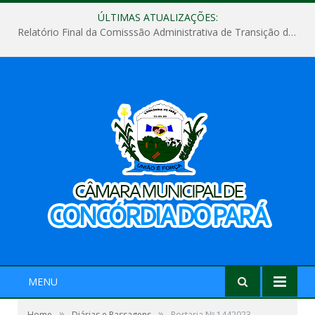
ÚLTIMAS ATUALIZAÇÕES:
Relatório Final da Comisssão Administrativa de Transição de Mandato do Poder Legislativo do Município de Concórdia do Pará
MENU
»
»
Home
Diárias e Passagens
Portaria Nº 1442023