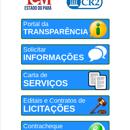
Portal da
TRANSPARÊNCIA
Solicitar
INFORMAÇÕES
Carta de
SERVIÇOS
Editais e Contratos de
LICITAÇÕES
Contracheque