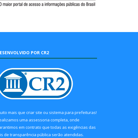
ESENVOLVIDO POR CR2
uito mais que
criar site
ou
sistema para prefeituras
!
ealizamos uma
assessoria
completa, onde
arantimos em contrato que todas as exigências das
eis de transparência pública
serão atendidas.