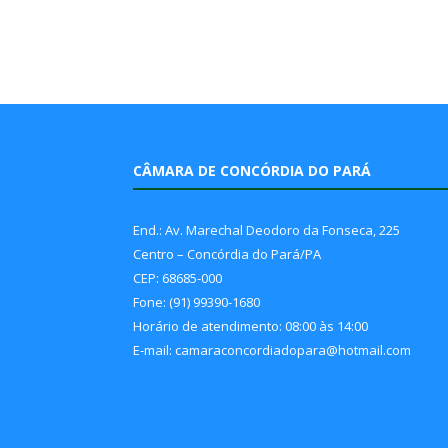
CÂMARA DE CONCÓRDIA DO PARÁ
End.: Av. Marechal Deodoro da Fonseca, 225
Centro – Concórdia do Pará/PA
CEP: 68685-000
Fone: (91) 99390-1680
Horário de atendimento: 08:00 às 14:00
E-mail: camaraconcordiadopara@hotmail.com