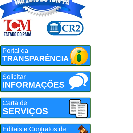
Portal da
TRANSPARÊNCIA
Solicitar
INFORMAÇÕES
Carta de
SERVIÇOS
Editais e Contratos de