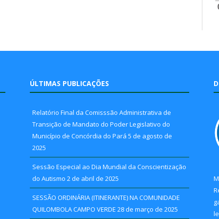
ÚLTIMAS PUBLICAÇÕES
D
Relatório Final da Comisssão Administrativa de
Transição de Mandato do Poder Legislativo do
Município de Concórdia do Pará
5 de agosto de
2025
Sessão Especial ao Dia Mundial da Conscientização
do Autismo
2 de abril de 2025
M
R
SESSÃO ORDINÁRIA (ITINERANTE) NA COMUNIDADE
g
QUILOMBOLA CAMPO VERDE
28 de março de 2025
l