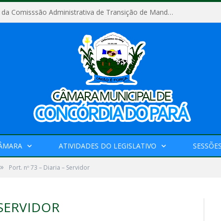
Relatório Final da Comisssão Administrativa de Transição de Mandato do Poder Legislativo do Município de Concórdia do Pará
CÂMARA
ATIVIDADES DO LEGISLATIVO
SESSÕE
»
Port. nº 73 – Diaria – Servidor
 SERVIDOR